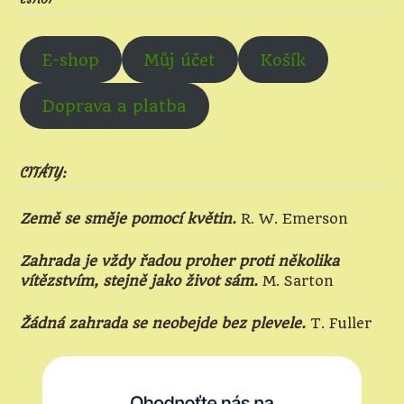
E-shop
Můj účet
Košík
Doprava a platba
CITÁTY:
Země se směje pomocí květin.
R. W. Emerson
Zahrada je vždy řadou proher proti několika
vítězstvím, stejně jako život sám.
M. Sarton
Žádná zahrada se neobejde bez plevele.
T. Fuller