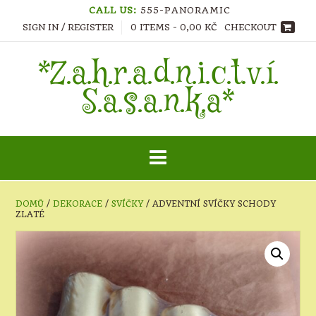
Skip
CALL US:
555-PANORAMIC
to
SIGN IN / REGISTER
0 ITEMS - 0,00 KČ
CHECKOUT
content
*Z.a.h.r.a.d.n.i.c.t.v.í.
S.a.s.a.n.k.a*
DOMŮ
/
DEKORACE
/
SVÍČKY
/ ADVENTNÍ SVÍČKY SCHODY
ZLATÉ