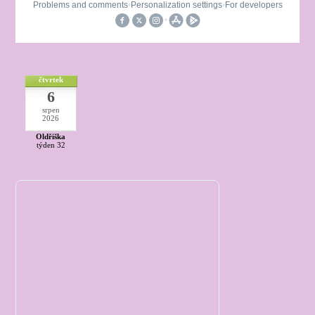
čtvrtek
6
srpen
2026
Oldřiška
týden 32