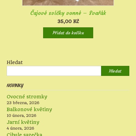
Čajové svíčky vonné – Svařák
35,00
Kč
Přidat do košíku
Hledat
Hledat
NOVINKY
Ovocné stromky
23 března, 2026
Balkonové květiny
10 února, 2026
Jarní květiny
4 února, 2026
Cibule sazečka