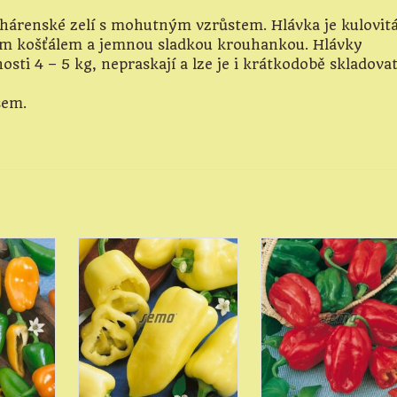
hárenské zelí s mohutným vzrůstem. Hlávka je kulovitá
ím košťálem a jemnou sladkou krouhankou. Hlávky
sti 4 – 5 kg, nepraskají a lze je i krátkodobě skladovat
sem.