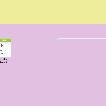
tvrtek
6
srpen
2026
dřiška
den 32