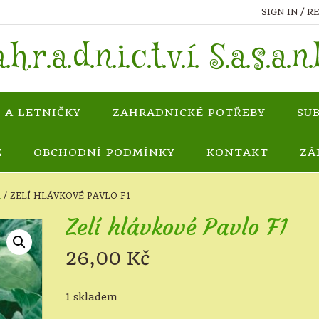
SIGN IN / R
.h.r.a.d.n.i.c.t.v.í. S.a.s.a.n
 A LETNIČKY
ZAHRADNICKÉ POTŘEBY
SU
E
OBCHODNÍ PODMÍNKY
KONTAKT
ZÁ
A
/ ZELÍ HLÁVKOVÉ PAVLO F1
Zelí hlávkové Pavlo F1
26,00
Kč
1 skladem