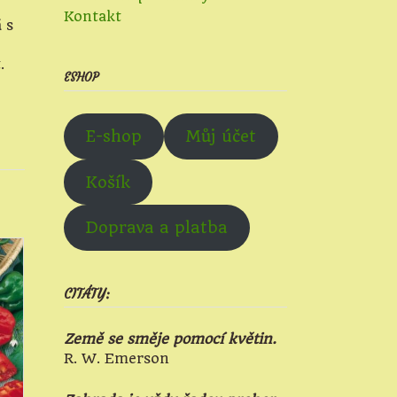
Kontakt
 s
.
ESHOP
E-shop
Můj účet
Košík
Doprava a platba
CITÁTY:
Země se směje pomocí květin.
R. W. Emerson