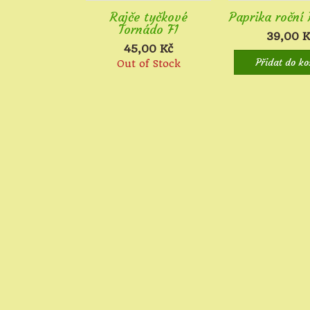
Rajče tyčkové
Paprika roční
Tornádo F1
39,00
K
45,00
Kč
Přidat do ko
Out of Stock