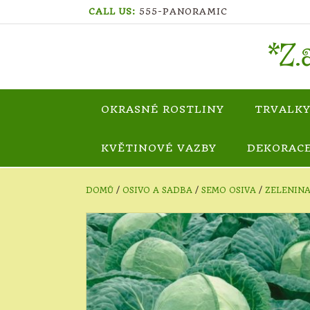
Skip
CALL US:
555-PANORAMIC
to
content
*Z.a
OKRASNÉ ROSTLINY
TRVALKY
KVĚTINOVÉ VAZBY
DEKORAC
DOMŮ
/
OSIVO A SADBA
/
SEMO OSIVA
/
ZELENIN