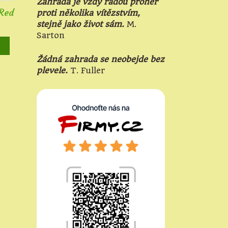
Zahrada je vždy řadou proher
Red
proti několika vítězstvím,
stejně jako život sám.
M.
Sarton
Žádná zahrada se neobejde bez
plevele.
T. Fuller