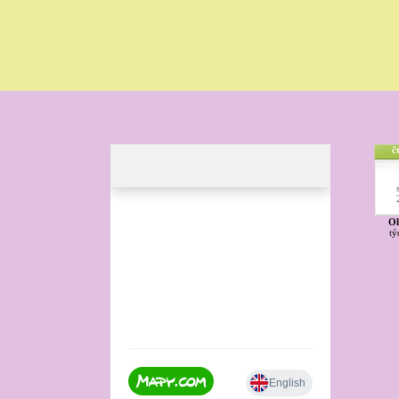
č
Ol
tý