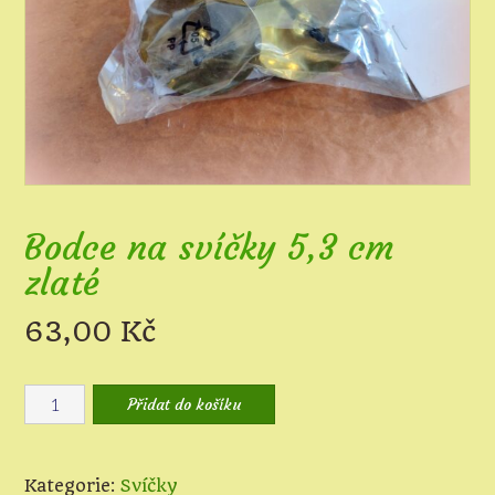
Bodce na svíčky 5,3 cm
zlaté
63,00
Kč
Bodce
Přidat do košíku
na
svíčky
5,3
Kategorie:
Svíčky
cm