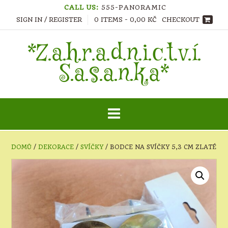
Skip
CALL US:
555-PANORAMIC
to
SIGN IN / REGISTER
0 ITEMS - 0,00 KČ
CHECKOUT
content
*Z.a.h.r.a.d.n.i.c.t.v.í.
S.a.s.a.n.k.a*
DOMŮ
/
DEKORACE
/
SVÍČKY
/ BODCE NA SVÍČKY 5,3 CM ZLATÉ