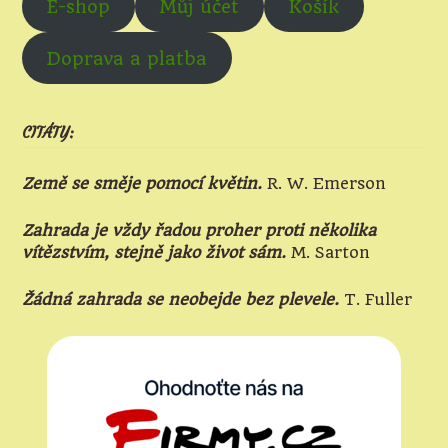
E-shop
Můj účet
Košík
Doprava a platba
CITÁTY:
Země se směje pomocí květin.
R. W. Emerson
Zahrada je vždy řadou proher proti několika
vítězstvím, stejně jako život sám.
M. Sarton
Žádná zahrada se neobejde bez plevele.
T. Fuller